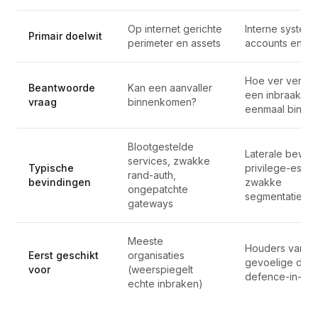
Op internet gerichte
Interne system
Primair doelwit
perimeter en assets
accounts en da
Hoe ver verspr
Beantwoorde
Kan een aanvaller
een inbraak zi
vraag
binnenkomen?
eenmaal binne
Blootgestelde
Laterale beweg
services, zwakke
Typische
privilege-escala
rand-auth,
bevindingen
zwakke
ongepatchte
segmentatie
gateways
Meeste
Houders van
Eerst geschikt
organisaties
gevoelige data
voor
(weerspiegelt
defence-in-de
echte inbraken)