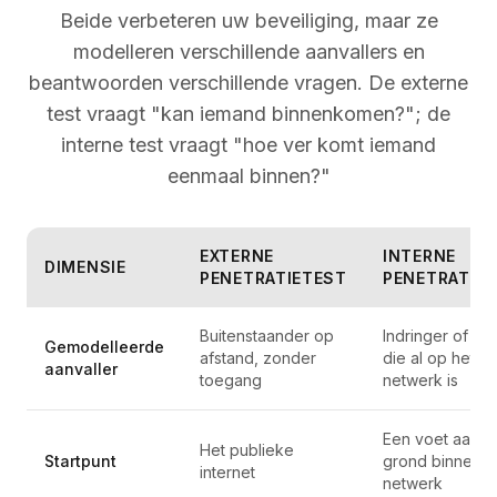
Beide verbeteren uw beveiliging, maar ze
modelleren verschillende aanvallers en
beantwoorden verschillende vragen. De externe
test vraagt "kan iemand binnenkomen?"; de
interne test vraagt "hoe ver komt iemand
eenmaal binnen?"
EXTERNE
INTERNE
DIMENSIE
PENETRATIETEST
PENETRATIE
Buitenstaander op
Indringer of ins
Gemodelleerde
afstand, zonder
die al op het
aanvaller
toegang
netwerk is
Een voet aan d
Het publieke
Startpunt
grond binnen 
internet
netwerk