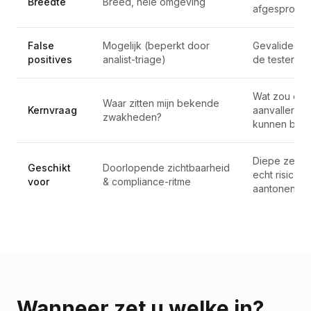
Breedte
Breed, hele omgeving
afgesproke
False
Mogelijk (beperkt door
Gevalideerd
positives
analist-triage)
de tester
Wat zou een
Waar zitten mijn bekende
Kernvraag
aanvaller ec
zwakheden?
kunnen bere
Diepe zeker
Geschikt
Doorlopende zichtbaarheid
echt risico
voor
& compliance-ritme
aantonen
Wanneer zet u welke in?