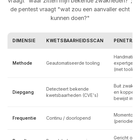
vraagt "waar zitten mijn bekende zwakheden?";
de pentest vraagt "wat zou een aanvaller echt
kunnen doen?"
DIMENSIE
KWETSBAARHEIDSSCAN
PENETRAT
Handmatig,
Methode
Geautomatiseerde tooling
expertgedr
(met tooling)
Buit zwakhed
Detecteert bekende
Diepgang
en koppelt z
kwetsbaarheden (CVE's)
bewijst impa
Momentopn
Frequentie
Continu / doorlopend
(periodiek)
Gericht op